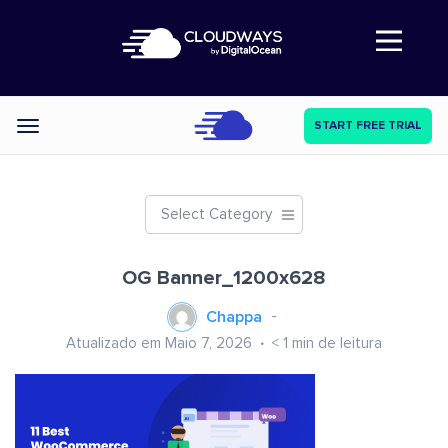
Abre a navegação
START FREE TRIAL
Categories
Select Category
OG Banner_1200x628
Chappa
Atualizado em Maio 7, 2026
< 1
min de leitura