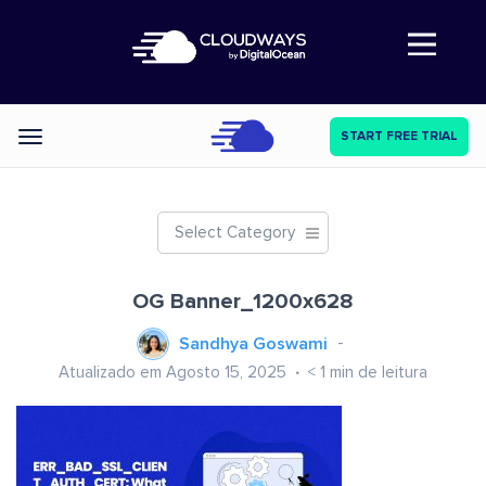
Abre a navegação
START FREE TRIAL
Categories
Select Category
OG Banner_1200x628
Sandhya Goswami
Atualizado em Agosto 15, 2025
< 1
min de leitura