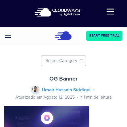
Abre a navegação
START FREE TRIAL
Categories
Select Category
OG Banner
Umair Hussain Siddiqui
Atualizado em Agosto 12, 2025
< 1
min de leitura