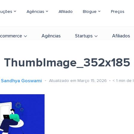
luções
Agências
Afiliado
Blogue
Preços
-commerce
Agências
Startups
Afiliados
ThumbImage_352x185
Sandhya Goswami
Atualizado em Março 15, 2026
< 1
min de l