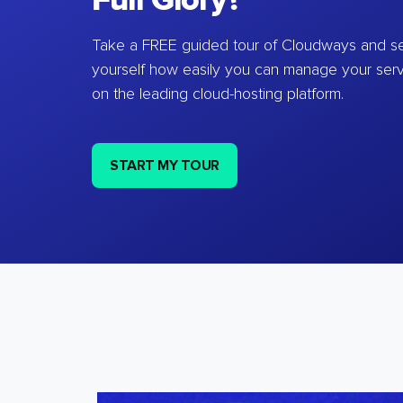
Full Glory?
Take a FREE guided tour of Cloudways and se
yourself how easily you can manage your ser
on the leading cloud-hosting platform.
START MY TOUR