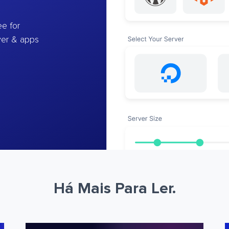
e for
ver & apps
Há Mais Para Ler.