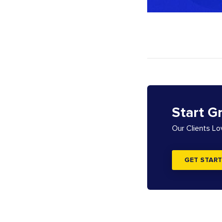
Start G
Our Clients L
GET START