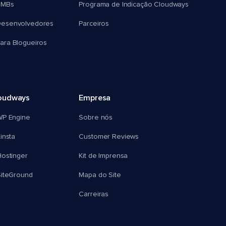
SMBs
Programa de Indicação Cloudways
esenvolvedores
Parceiros
ra Blogueiros
oudways
Empresa
WP Engine
Sobre nós
insta
Customer Reviews
ostinger
Kit de Imprensa
SiteGround
Mapa do Site
Carreiras