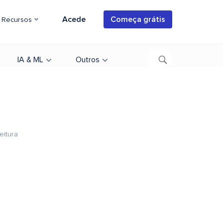
Acede
Começa grátis
Recursos
IA & ML
Outros
eitura