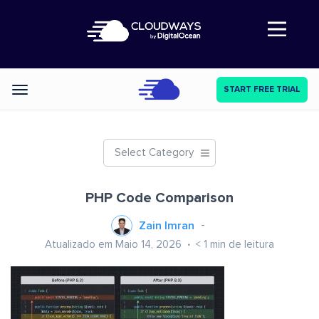
Abre a navegação
START FREE TRIAL
Categories
Select Category
PHP Code Comparison
Zain Imran
Atualizado em Maio 14, 2026
< 1
min de leitura