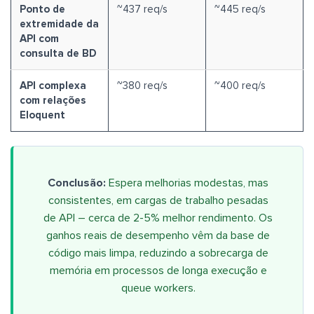
Ponto de
~437 req/s
~445 req/s
extremidade da
API com
consulta de BD
API complexa
~380 req/s
~400 req/s
com relações
Eloquent
Conclusão:
Espera melhorias modestas, mas
consistentes, em cargas de trabalho pesadas
de API – cerca de 2-5% melhor rendimento. Os
ganhos reais de desempenho vêm da base de
código mais limpa, reduzindo a sobrecarga de
memória em processos de longa execução e
queue workers.