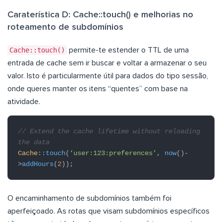
Caraterística D: Cache::touch() e melhorias no
roteamento de subdomínios
Cache::touch()
permite-te estender o TTL de uma
entrada de cache sem ir buscar e voltar a armazenar o seu
valor. Isto é particularmente útil para dados do tipo sessão,
onde queres manter os itens “quentes” com base na
atividade.
// Extend the cache lifetime without reloading
the data
Cache
::
touch
(
‘user:123:preferences’
,
now
()-
>
addHours
(
2
));
O encaminhamento de subdomínios também foi
aperfeiçoado. As rotas que visam subdomínios específicos