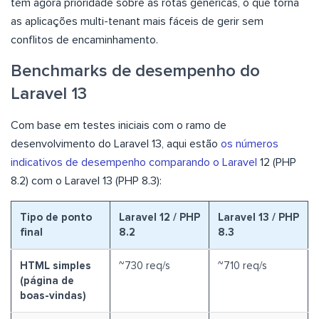
têm agora prioridade sobre as rotas genéricas, o que torna
as aplicações multi-tenant mais fáceis de gerir sem
conflitos de encaminhamento.
Benchmarks de desempenho do
Laravel 13
Com base em testes iniciais com o ramo de
desenvolvimento do Laravel 13, aqui estão
os números
indicativos de desempenho comparando o Laravel
12 (PHP
8.2) com o Laravel 13 (PHP 8.3):
Tipo de ponto
Laravel 12 / PHP
Laravel 13 / PHP
final
8.2
8.3
HTML simples
~730 req/s
~710 req/s
(página de
boas-vindas)