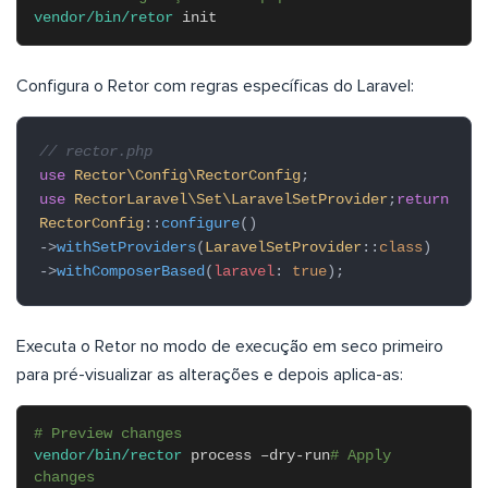
vendor/bin/retor
init
Configura o Retor com regras específicas do Laravel:
// rector.php
use
Rector\Config\RectorConfig
;
use
RectorLaravel\Set\LaravelSetProvider
;
return
RectorConfig
::
configure
()
->
withSetProviders
(
LaravelSetProvider
::
class
)
->
withComposerBased
(
laravel
:
true
);
Executa o Retor no modo de execução em seco primeiro
para pré-visualizar as alterações e depois aplica-as:
# Preview changes
vendor/bin/rector
process –dry-run
# Apply
changes