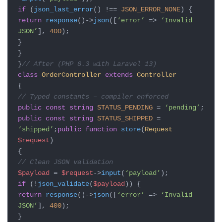
if
(
json_last_error
() !==
JSON_ERROR_NONE
) {
return
response
()->
json
([
‘error’
=>
‘Invalid
JSON’
],
400
);
}
}
}
// After (PHP 8.3 with Laravel 13)
class
OrderController
extends
Controller
{
// Typed constants – compiler enforced
public const string
STATUS_PENDING
=
‘pending’
;
public const string
STATUS_SHIPPED
=
‘shipped’
;
public function
store
(
Request
$request
)
{
// Clean JSON validation
$payload
=
$request
->
input
(
‘payload’
);
if
(!
json_validate
(
$payload
)) {
return
response
()->
json
([
‘error’
=>
‘Invalid
JSON’
],
400
);
}