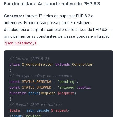
Funcionalidade A: suporte nativo do PHP 8.3
Contexto:
Laravel 13 deixa de suportar PHP 8.2 e
anteriores. Embora isso possa parecer restritivo,
desbloqueia o conjunto completo de recursos do PHP 8.3 –
principalmente as constantes de classe tipadas e a função
json_validate()
.
// Before (PHP 8.2)
class
OrderController
extends
Controller
{
// No type safety on constants
const
STATUS_PENDING
=
‘pending’
;
const
STATUS_SHIPPED
=
‘shipped’
;
public
function
store
(
Request
$request
)
{
// Manual JSON validation
$data
=
json_decode
(
$request
-
>
input
(
‘payload’
));