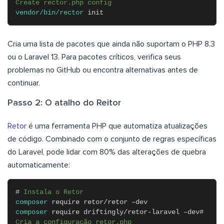
Create rector.php config
vendor/bin/rector
init
Cria uma lista de pacotes que ainda não suportam o PHP 8.3
ou o Laravel 13. Para pacotes críticos, verifica seus
problemas no GitHub ou encontra alternativas antes de
continuar.
Passo 2: O atalho do Reitor
Retor
é uma ferramenta PHP que automatiza atualizações
de código. Combinado com o conjunto de regras específicas
do Laravel, pode lidar com 80% das alterações de quebra
automaticamente:
#
Instala o Retor
composer
require retor/retor –dev
composer
require driftingly/retor-laravel –dev#
Cria a configuração retor.php