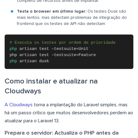
completo de recursos antes de implantar.
Testa o browser em último lugar:
Os testes Dusk são
mais lentos, mas detectam problemas de integração do
frontend que os testes de API não detectam.
# Executa os testes por ordem de prioridade
php
artisan test –testsuite=Unit
php artisan test –testsuite=Feature
php
artisan dusk
Como instalar e atualizar na
Cloudways
A Cloudways
torna a implantação do Laravel simples, mas
há um passo crítico que muitos desenvolvedores perdem ao
atualizar para o Laravel 13.
Prepara o servidor: Actualiza o PHP antes da