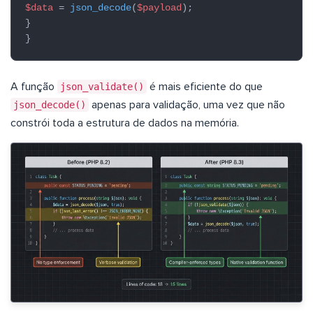
$data
=
json_decode
(
$payload
);
}
}
A função
json_validate()
é mais eficiente do que
json_decode()
apenas para validação, uma vez que não
constrói toda a estrutura de dados na memória.