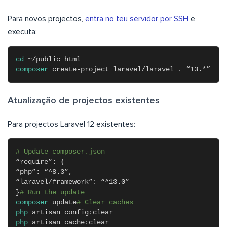
Para novos projectos,
entra no teu servidor por SSH
e
executa:
cd
~/public_html
composer
create-project laravel/laravel . “13.*”
Atualização de projectos existentes
Para projectos Laravel 12 existentes:
# Update composer.json
“require”: {
“php”: “^8.3”,
“laravel/framework”: “^13.0”
}
# Run the update
composer
update
# Clear caches
php
artisan config:clear
php
artisan cache:clear