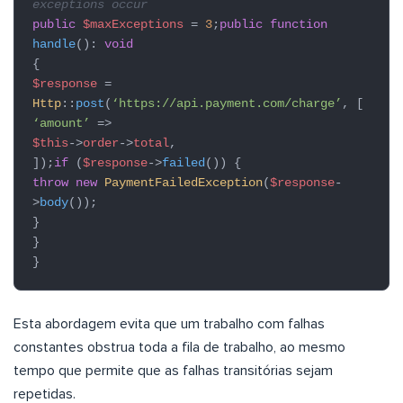
exceptions occur
public
$maxExceptions
=
3
;
public function
handle
():
void
{
$response
=
Http
::
post
(
‘https://api.payment.com/charge’
, [
‘amount’
=>
$this
->
order
->
total
,
]);
if
(
$response
->
failed
()) {
throw new
PaymentFailedException
(
$response
-
>
body
());
}
}
}
Esta abordagem evita que um trabalho com falhas
constantes obstrua toda a fila de trabalho, ao mesmo
tempo que permite que as falhas transitórias sejam
repetidas.