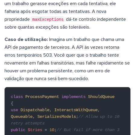
um trabalho gerasse exceções em cada tentativa, ele
falharia após esgotar todas as tentativas. A nova
propriedade
maxExceptions
dá-te controlo independente
sobre quantas excepções são toleráveis.
Caso de utilização:
Imagina um trabalho que chama uma
API de pagamento de terceiros. A API às vezes retorna
erros temporários 503. Você quer que o trabalho tente
novamente em falhas transitórias, mas falhe rapidamente se
houver um problema persistente, como um erro de
validação que nunca será bem-sucedido.
class
ProcessPayment
implements
ShouldQueue
{
use
Dispatchable
,
InteractsWithQueue
,
Queueable
,
SerializesModels
;
// Allow up to 10
retry attempts
public
$tries
=
10
;
// But fail if more than 3