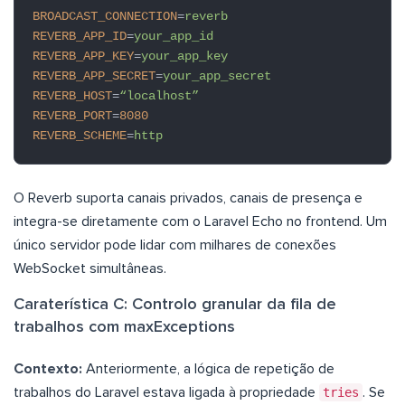
BROADCAST_CONNECTION
=
reverb
REVERB_APP_ID
=
your_app_id
REVERB_APP_KEY
=
your_app_key
REVERB_APP_SECRET
=
your_app_secret
REVERB_HOST
=
“localhost”
REVERB_PORT
=
8080
REVERB_SCHEME
=
http
O Reverb suporta canais privados, canais de presença e
integra-se diretamente com o Laravel Echo no frontend. Um
único servidor pode lidar com milhares de conexões
WebSocket simultâneas.
Caraterística C: Controlo granular da fila de
trabalhos com maxExceptions
Contexto:
Anteriormente, a lógica de repetição de
trabalhos do Laravel estava ligada à propriedade
tries
. Se