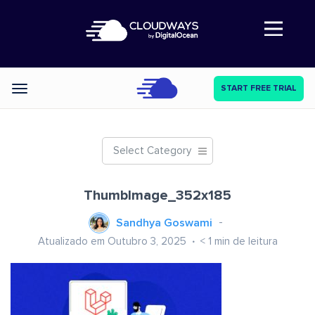
Abre a navegação
START FREE TRIAL
Categories
Select Category
ThumbImage_352x185
Sandhya Goswami
Atualizado em Outubro 3, 2025
< 1
min de leitura