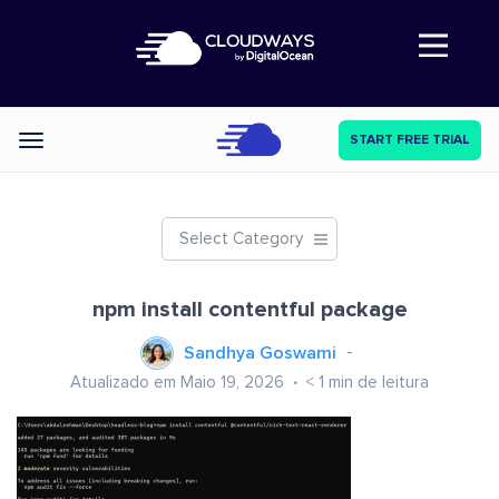
Abre a navegação
START FREE TRIAL
Categories
Select Category
npm install contentful package
Sandhya Goswami
Atualizado em Maio 19, 2026
< 1
min de leitura