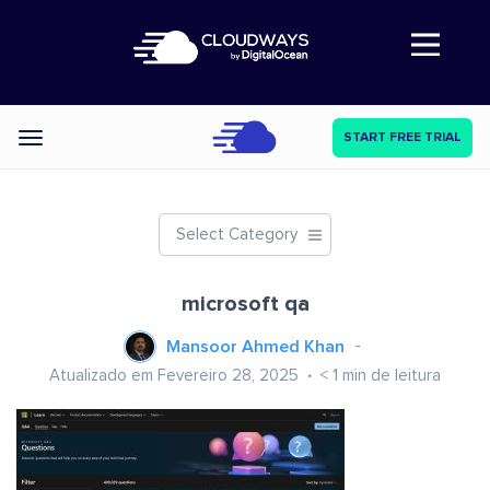
Abre a navegação
START FREE TRIAL
Categories
Select Category
microsoft qa
Mansoor Ahmed Khan
Atualizado em Fevereiro 28, 2025
< 1
min de leitura