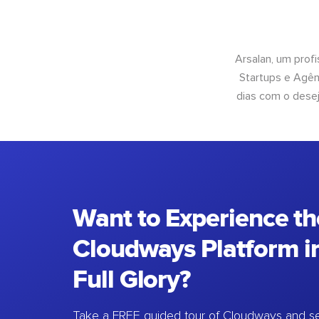
Arsalan, um prof
Startups e Agên
dias com o desej
Want to Experience th
Cloudways Platform in
Full Glory?
Take a FREE guided tour of Cloudways and se