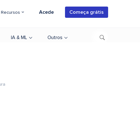
Acede
Começa grátis
Recursos
IA & ML
Outros
ura