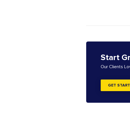
Start G
Our Clients L
GET START