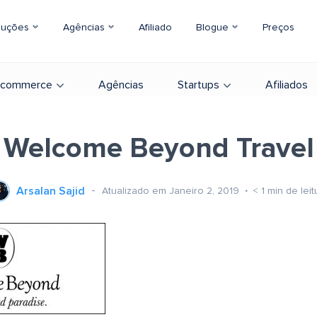
luções
Agências
Afiliado
Blogue
Preços
-commerce
Agências
Startups
Afiliados
Welcome Beyond Travel
Arsalan Sajid
Atualizado em Janeiro 2, 2019
< 1
min de leit