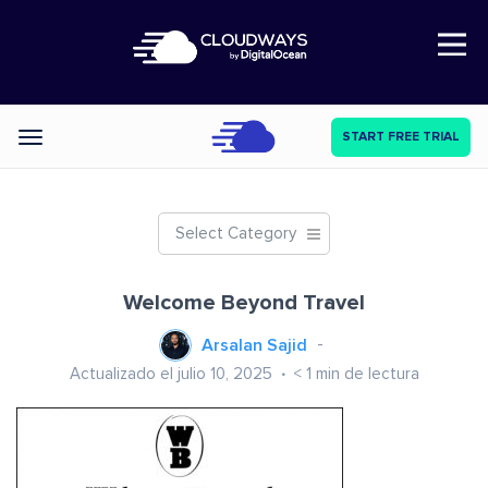
Open Nav
START FREE TRIAL
Categories
Select Category
Welcome Beyond Travel
Arsalan Sajid
Actualizado el julio 10, 2025
< 1
min de lectura