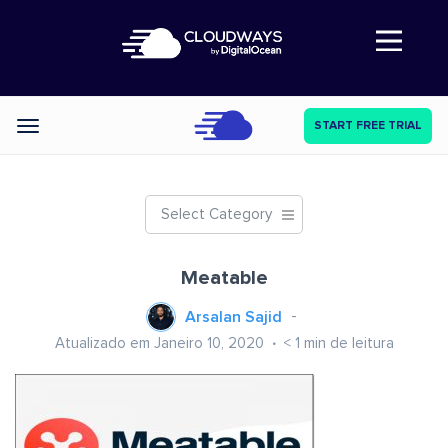
Abre a navegação
START FREE TRIAL
Categories
Select Category
Meatable
Arsalan Sajid
Atualizado em Janeiro 10, 2020
< 1
min de leitura