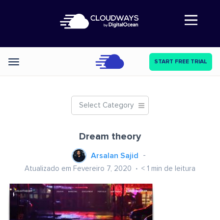
Abre a navegação
START FREE TRIAL
Categories
Select Category
Dream theory
Arsalan Sajid
Atualizado em Fevereiro 7, 2020
< 1
min de leitura