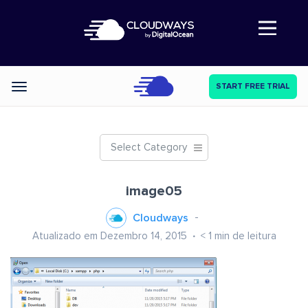
Abre a navegação
START FREE TRIAL
Categories
Select Category
image05
Cloudways
Atualizado em Dezembro 14, 2015
< 1
min de leitura