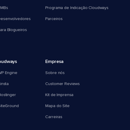
SMBs
Programa de Indicação Cloudways
esenvolvedores
Parceiros
ra Blogueiros
oudways
Empresa
WP Engine
Sobre nós
insta
Customer Reviews
ostinger
Kit de Imprensa
SiteGround
Mapa do Site
Carreiras