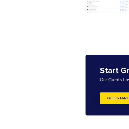
Start G
Our Clients L
GET START