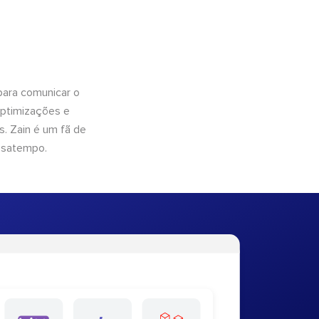
para comunicar o
optimizações e
. Zain é um fã de
ssatempo.