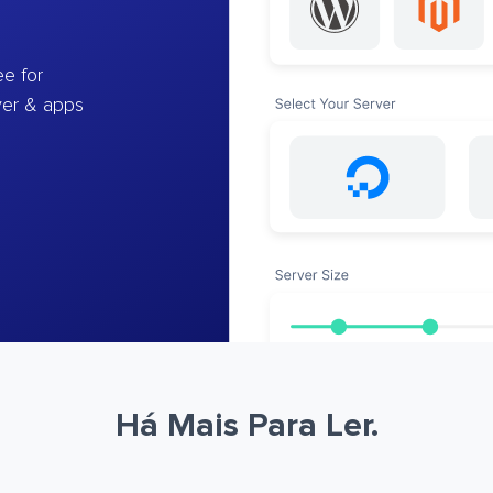
e for
ver & apps
Há Mais Para Ler.