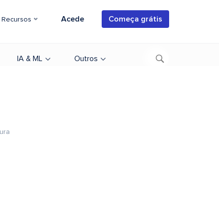
Acede
Começa grátis
Recursos
IA & ML
Outros
tura