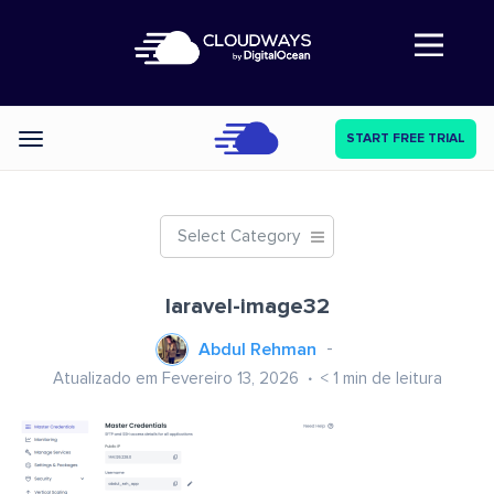
Abre a navegação
START FREE TRIAL
Categories
Select Category
laravel-image32
Abdul Rehman
Atualizado em Fevereiro 13, 2026
< 1
min de leitura