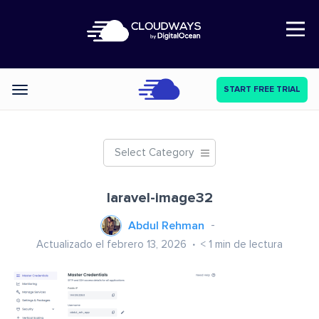
Open Nav
START FREE TRIAL
Categories
Select Category
laravel-image32
Abdul Rehman
Actualizado el febrero 13, 2026
< 1
min de lectura