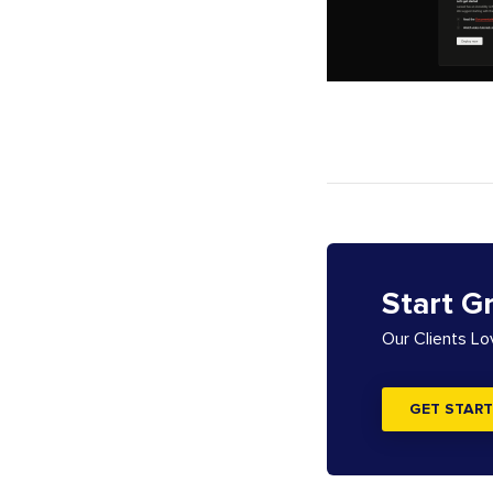
Start G
Our Clients L
GET START