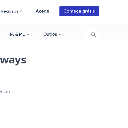
Acede
Começa grátis
Recursos
IA & ML
Outros
dways
eitura