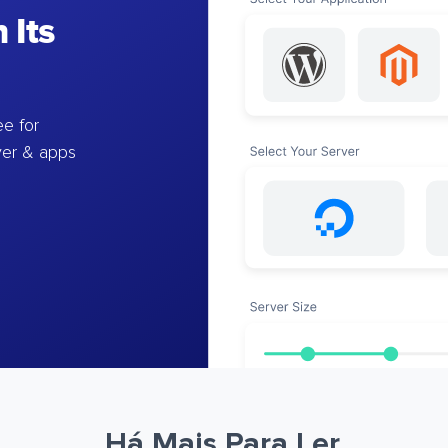
 Its
e for
ver & apps
Há Mais Para Ler.