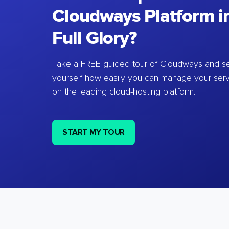
Cloudways Platform in
Full Glory?
Take a FREE guided tour of Cloudways and se
yourself how easily you can manage your ser
on the leading cloud-hosting platform.
START MY TOUR