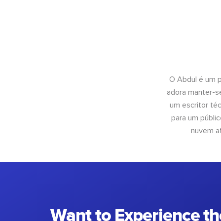
O Abdul é um pr
adora manter-se
um escritor té
para um públic
nuvem at
Want to Experience th