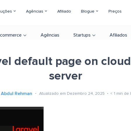
luções
Agências
Afiliado
Blogue
Preços
-commerce
Agências
Startups
Afiliados
vel default page on clou
server
Abdul Rehman
Atualizado em Dezembro 24, 2025
< 1
min de l