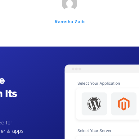
Ramsha Zaib
e
 Its
e for
ver & apps