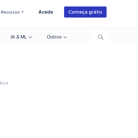
Acede
Começa grátis
Recursos
IA & ML
Outros
itura