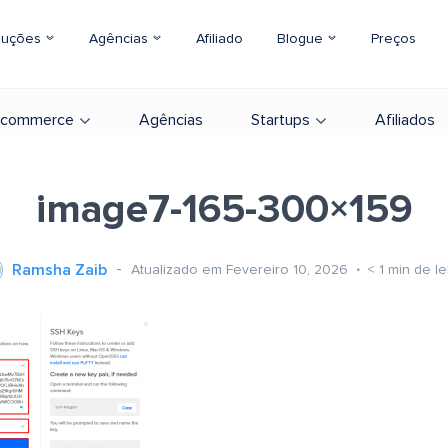
luções
Agências
Afiliado
Blogue
Preços
-commerce
Agências
Startups
Afiliados
image7-165-300×159
Ramsha Zaib
Atualizado em Fevereiro 10, 2026
< 1
min de le