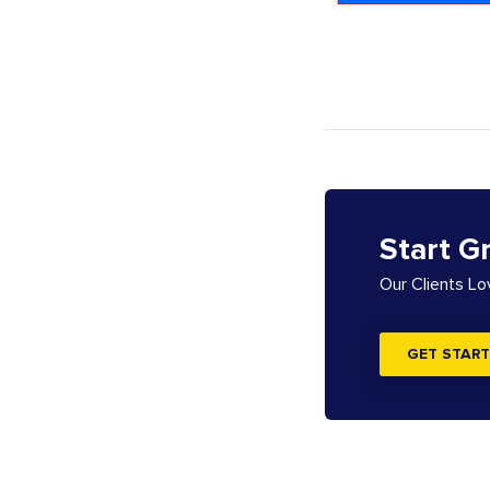
Start G
Our Clients L
GET START