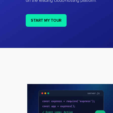
on the leading cloud-hosting platform.
START MY TOUR