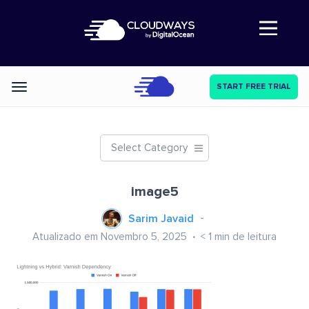
Abre a navegação
START FREE TRIAL
Categories
Select Category
image5
Sarim Javaid
Atualizado em Novembro 5, 2025
< 1
min de leitura