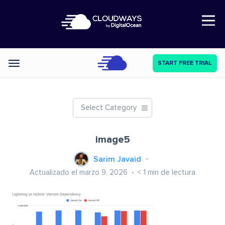
Open Nav
START FREE TRIAL
Categories
Select Category
image5
Sarim Javaid
Actualizado el marzo 9, 2026
< 1
min de lectura