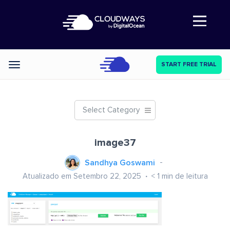
Abre a navegação
START FREE TRIAL
Categories
Select Category
image37
Sandhya Goswami
Atualizado em Setembro 22, 2025
< 1
min de leitura