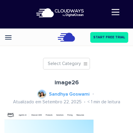
Abre a navegação
START FREE TRIAL
Categories
Select Category
image26
Sandhya Goswami
Atualizado em Setembro 22, 2025
< 1
min de leitura