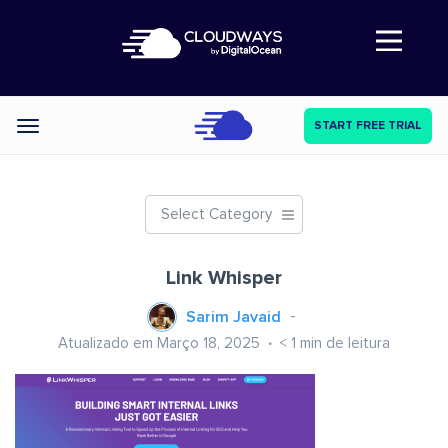
Abre a navegação
START FREE TRIAL
Categories
Select Category
Link Whisper
Sarim Javaid
Atualizado em Março 18, 2025
< 1
min de leitura