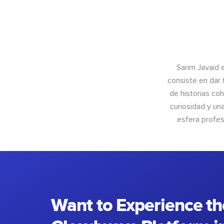
Sarim Javaid 
consiste en dar 
de historias coh
curiosidad y un
esfera profes
Want to Experience th