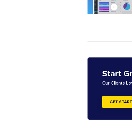
Start G
Our Clients L
GET START