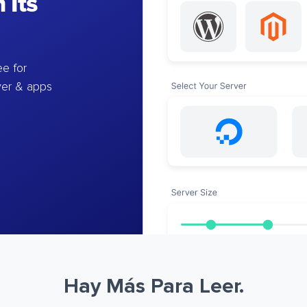
 Its
e for
ver & apps
Hay Más Para Leer.