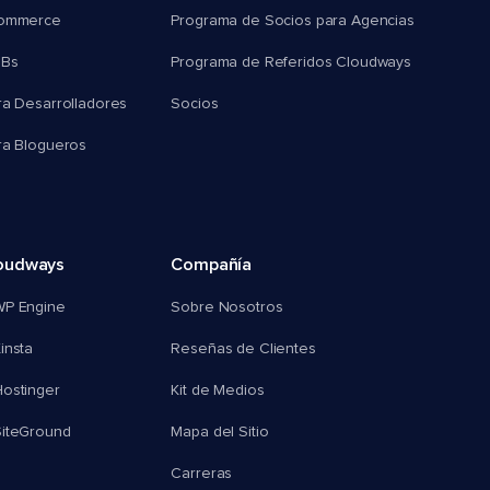
commerce
Programa de Socios para Agencias
MBs
Programa de Referidos Cloudways
ra Desarrolladores
Socios
ra Blogueros
oudways
Compañía
WP Engine
Sobre Nosotros
insta
Reseñas de Clientes
ostinger
Kit de Medios
SiteGround
Mapa del Sitio
Carreras