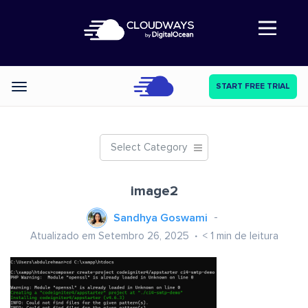
Abre a navegação
START FREE TRIAL
Categories
Select Category
image2
Sandhya Goswami
Atualizado em Setembro 26, 2025
< 1
min de leitura