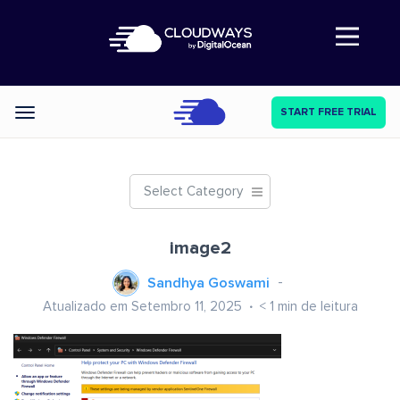
Abre a navegação
START FREE TRIAL
Categories
Select Category
image2
Sandhya Goswami
Atualizado em Setembro 11, 2025
< 1
min de leitura