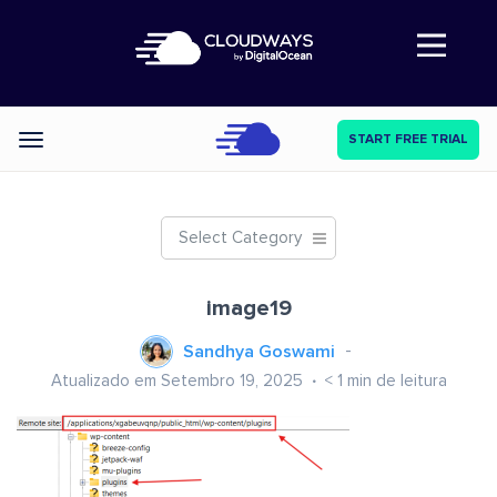
Abre a navegação
START FREE TRIAL
Categories
Select Category
image19
Sandhya Goswami
Atualizado em Setembro 19, 2025
< 1
min de leitura