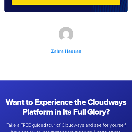
Zahra Hassan
Want to Experience the Cloudways
Platform in Its Full Glory?
Take a FREE guided tour of Cloudways and see for yourself