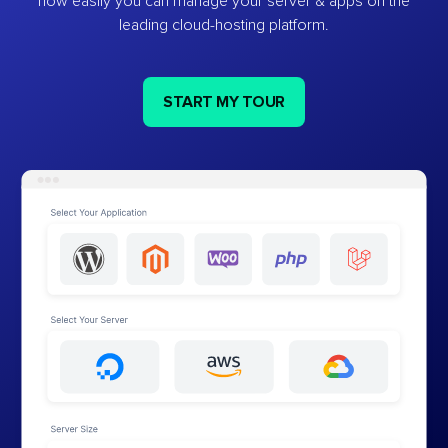
how easily you can manage your server & apps on the
leading cloud-hosting platform.
START MY TOUR