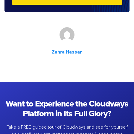
Zahra Hassan
Want to Experience the Cloudways
Platform in Its Full Glory?
Take a FREE guided tour of Cloudways and see for yourself