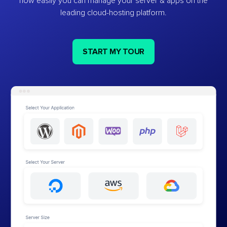
how easily you can manage your server & apps on the
leading cloud-hosting platform.
START MY TOUR