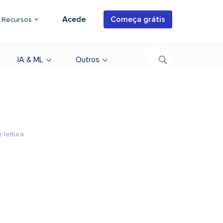
Acede
Começa grátis
Recursos
IA & ML
Outros
 leitura