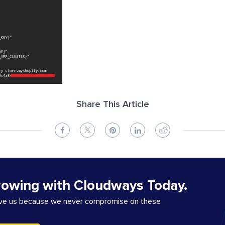
Share This Article
rowing with Cloudways Today.
ove us because we never compromise on these