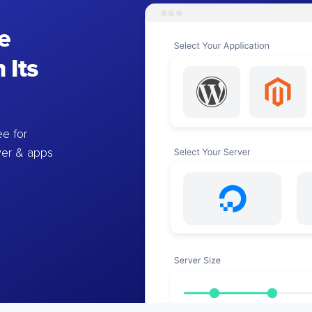
e
 Its
e for
ver & apps