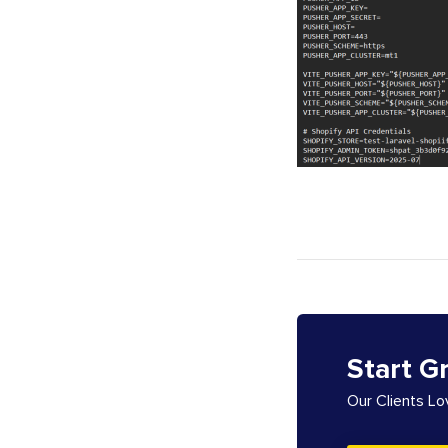
Start G
Our Clients L