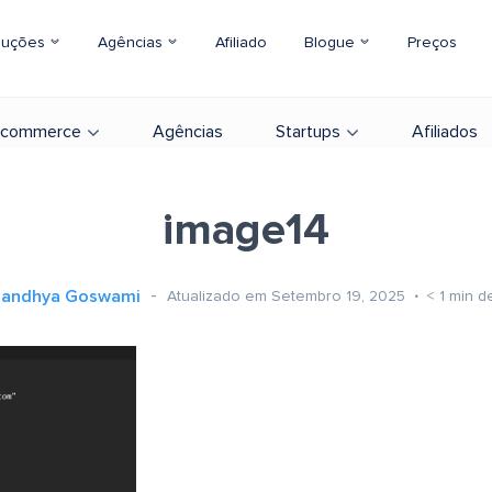
luções
Agências
Afiliado
Blogue
Preços
-commerce
Agências
Startups
Afiliados
image14
Sandhya Goswami
Atualizado em Setembro 19, 2025
< 1
min de