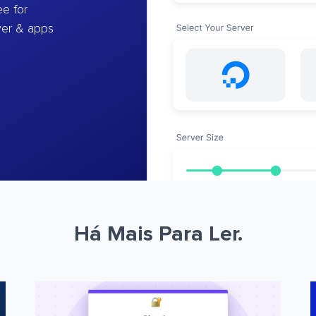
e for
ver & apps
Há Mais Para Ler.