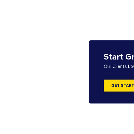
Start G
Our Clients L
GET START