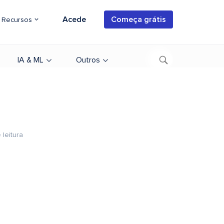
Acede
Começa grátis
Recursos
IA & ML
Outros
 leitura