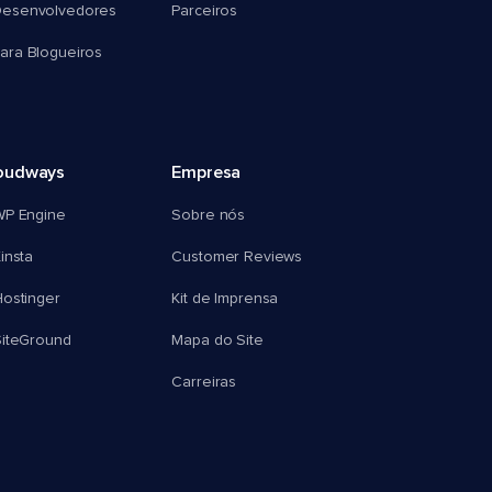
esenvolvedores
Parceiros
ra Blogueiros
oudways
Empresa
WP Engine
Sobre nós
insta
Customer Reviews
ostinger
Kit de Imprensa
SiteGround
Mapa do Site
Carreiras