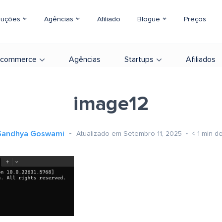
luções
Agências
Afiliado
Blogue
Preços
-commerce
Agências
Startups
Afiliados
image12
Sandhya Goswami
Atualizado em Setembro 11, 2025
< 1
min de