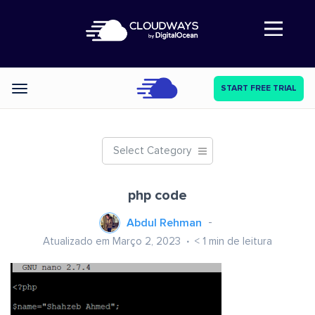
Abre a navegação
START FREE TRIAL
Categories
Select Category
php code
Abdul Rehman
Atualizado em Março 2, 2023
< 1
min de leitura