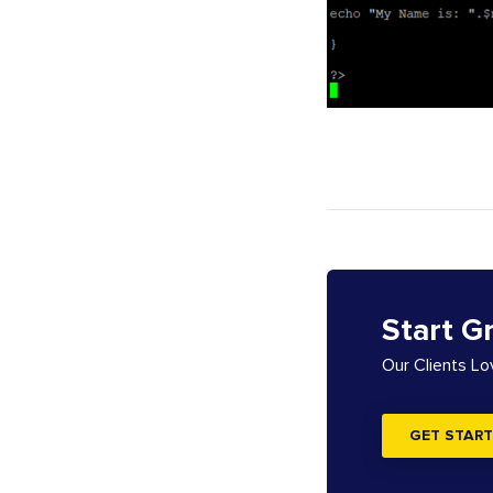
Start G
Our Clients L
GET START