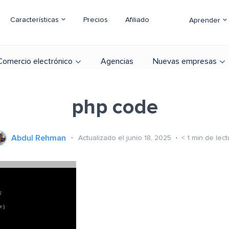
Características
Precios
Afiliado
Aprender
Comercio electrónico
Agencias
Nuevas empresas
php code
Abdul Rehman
Actualizado el junio 18, 2025
< 1
min de lect