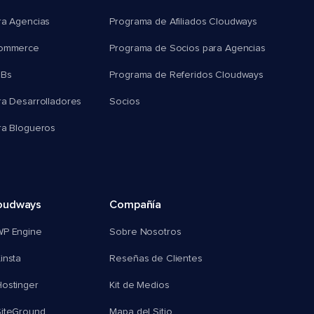
ra Agencias
Programa de Afiliados Cloudways
commerce
Programa de Socios para Agencias
MBs
Programa de Referidos Cloudways
ra Desarrolladores
Socios
ra Blogueros
oudways
Compañía
WP Engine
Sobre Nosotros
insta
Reseñas de Clientes
ostinger
Kit de Medios
SiteGround
Mapa del Sitio