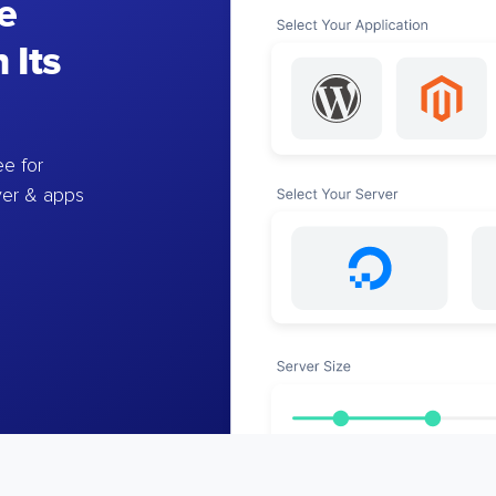
e
 Its
e for
ver & apps