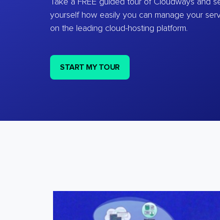
Take a FREE guided tour of Cloudways and se
yourself how easily you can manage your ser
on the leading cloud-hosting platform.
START MY TOUR