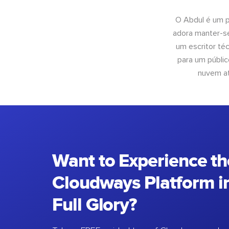
O Abdul é um pr
adora manter-se
um escritor té
para um públic
nuvem at
Want to Experience th
Cloudways Platform in
Full Glory?