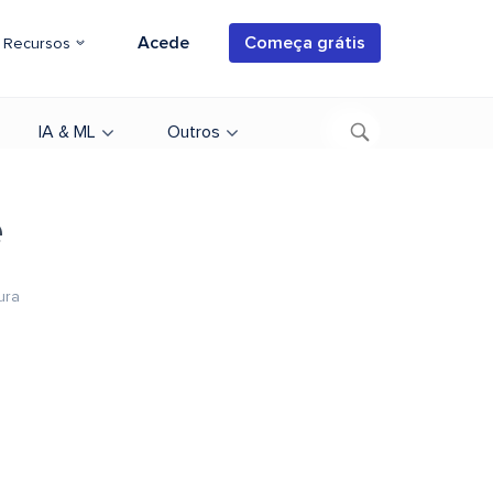
Acede
Começa grátis
Recursos
IA & ML
Outros
e
ura