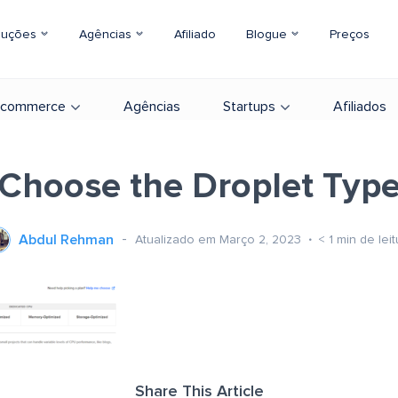
luções
Agências
Afiliado
Blogue
Preços
-commerce
Agências
Startups
Afiliados
Choose the Droplet Typ
Abdul Rehman
Atualizado em Março 2, 2023
< 1
min de leit
Share This Article