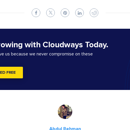
rowing with Cloudways Today.
ove us because we never compromise on these
ED FREE
Abdul Rehman