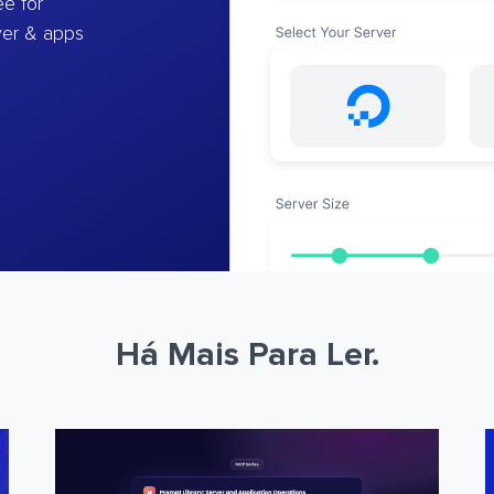
e for
ver & apps
Há Mais Para Ler.