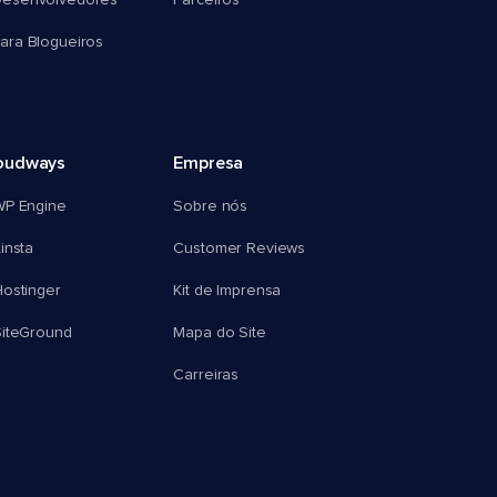
esenvolvedores
Parceiros
ra Blogueiros
oudways
Empresa
WP Engine
Sobre nós
insta
Customer Reviews
ostinger
Kit de Imprensa
SiteGround
Mapa do Site
Carreiras