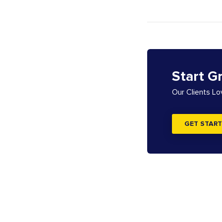
Start G
Our Clients L
GET START