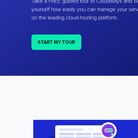
Take a FREE guided tour of Cloudways and se
yourself how easily you can manage your ser
on the leading cloud-hosting platform.
START MY TOUR