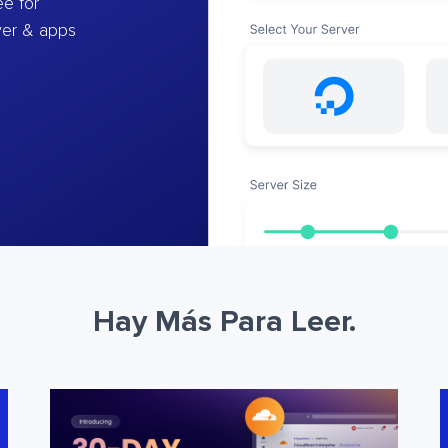
e for
ver & apps
Hay Más Para Leer.