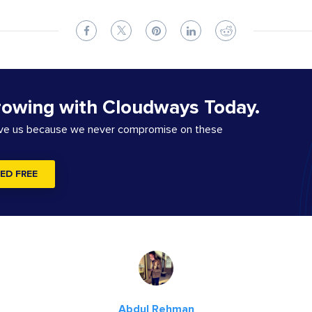
rowing with Cloudways Today.
ove us because we never compromise on these
ED FREE
Abdul Rehman