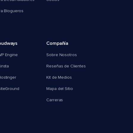
ra Blogueros
oudways
Compañía
WP Engine
Sobre Nosotros
insta
Reseñas de Clientes
ostinger
Kit de Medios
SiteGround
Mapa del Sitio
Carreras