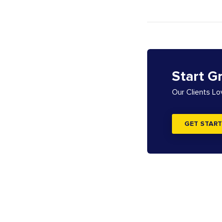
Start G
Our Clients L
GET START