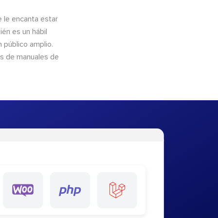
e le encanta estar
ién es un hábil
 público amplio.
és de manuales de