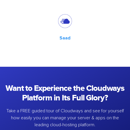
Saad
Want to Experience the Cloudways
Platform in Its Full Glory?
Take a FREE guided tour of Cloudways and see for yourself
how easily you can manage your server & apps on the
leading cloud-hosting platform.