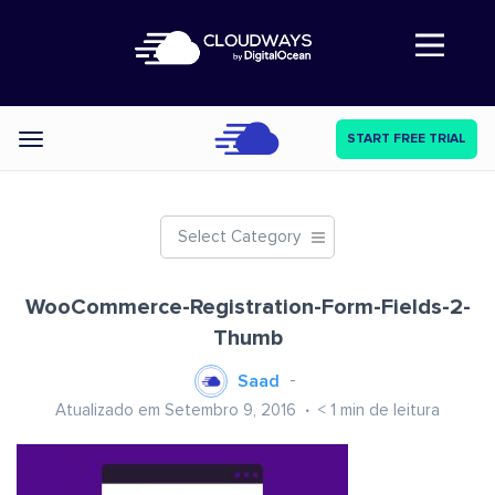
Abre a navegação
START FREE TRIAL
Categories
Select Category
WooCommerce-Registration-Form-Fields-2-
Thumb
Saad
Atualizado em Setembro 9, 2016
< 1
min de leitura