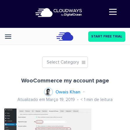
Abre a navegação
START FREE TRIAL
Categories
Select Category
WooCommerce my account page
Owais Khan
Atualizado em Março 19, 2019
< 1
min de leitura