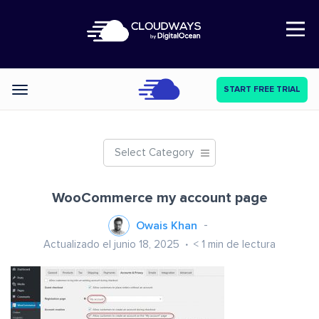
Open Nav
START FREE TRIAL
Categories
Select Category
WooCommerce my account page
Owais Khan
Actualizado el junio 18, 2025
< 1
min de lectura