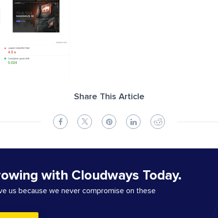
Share This Article
rowing with Cloudways Today.
ove us because we never compromise on these