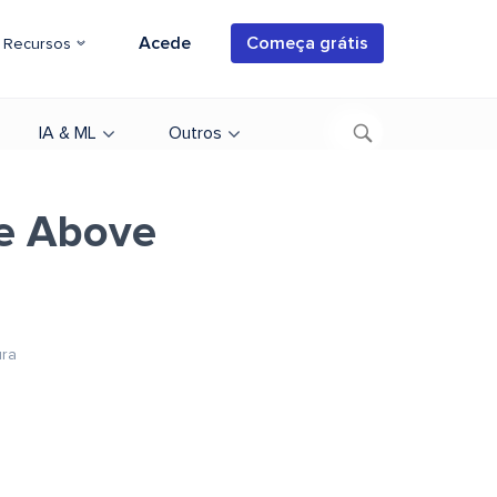
Acede
Começa grátis
Recursos
IA & ML
Outros
he Above
ura