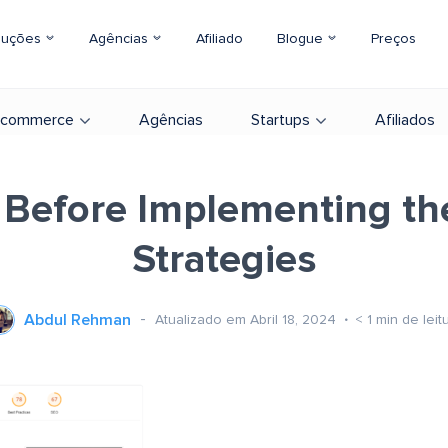
luções
Agências
Afiliado
Blogue
Preços
-commerce
Agências
Startups
Afiliados
 Before Implementing t
Strategies
Abdul Rehman
Atualizado em Abril 18, 2024
< 1
min de leit