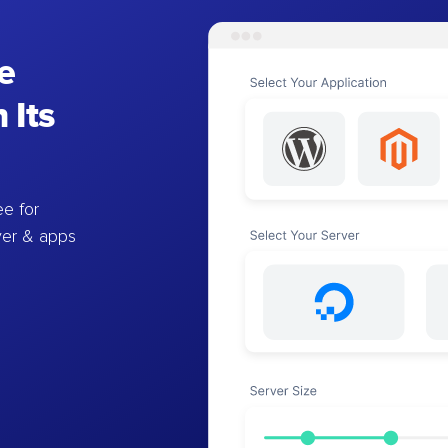
e
 Its
e for
ver & apps