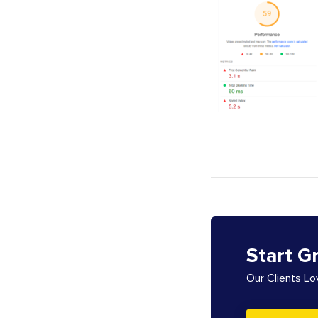
Start G
Our Clients L