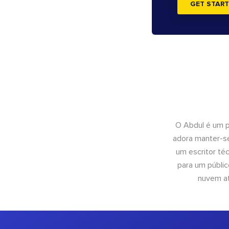
GET START
O Abdul é um pr
adora manter-se
um escritor té
para um públic
nuvem at