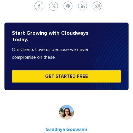
Start Growing with Cloudways
Today.
Our Clients Love us because we never
compromise on these
GET STARTED FREE
Sandhya Goswami