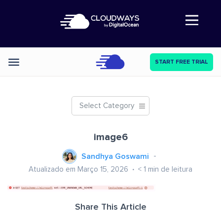
Abre a navegação
START FREE TRIAL
Categories
Select Category
image6
Sandhya Goswami
Atualizado em Março 15, 2026
< 1
min de leitura
Share This Article