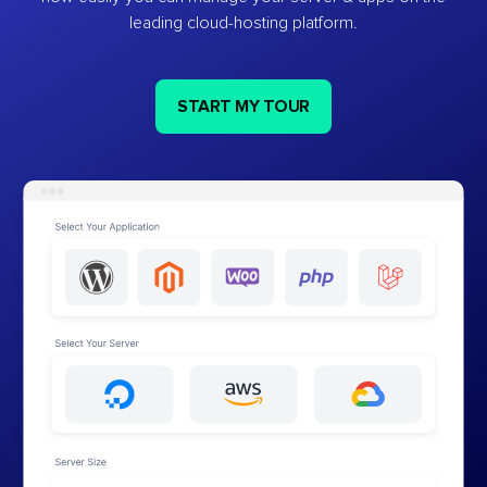
leading cloud-hosting platform.
START MY TOUR