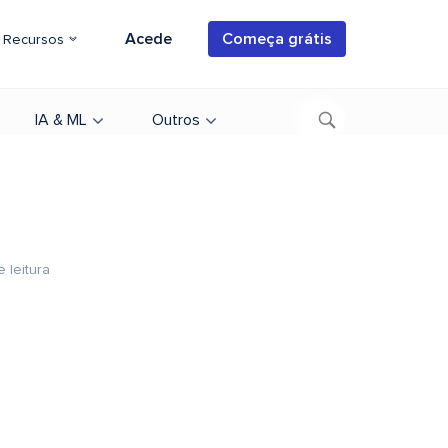
Acede
Começa grátis
Recursos
IA & ML
Outros
 leitura