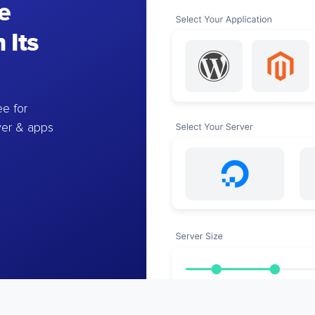
e
 Its
e for
ver & apps