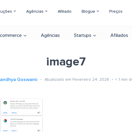
luções
Agências
Afiliado
Blogue
Preços
-commerce
Agências
Startups
Afiliados
image7
andhya Goswami
Atualizado em Fevereiro 24, 2026
< 1
min de