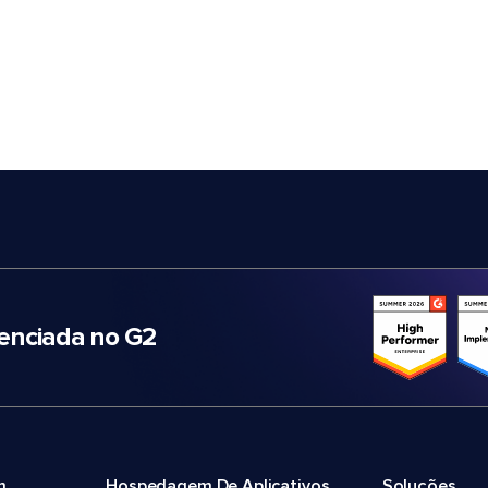
nciada no G2
m
Hospedagem De Aplicativos
Soluções