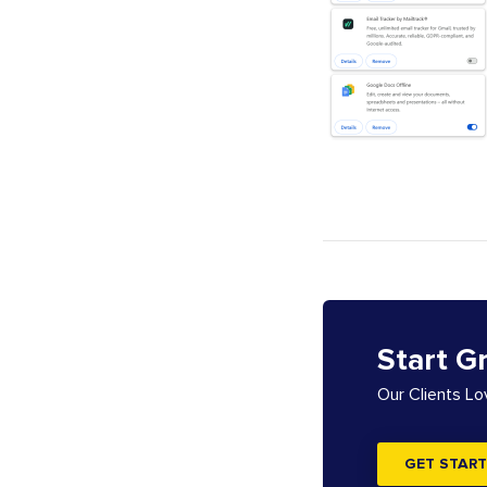
Start G
Our Clients L
GET START