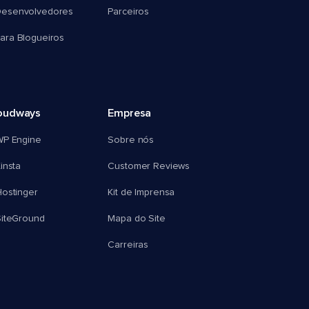
esenvolvedores
Parceiros
ra Blogueiros
oudways
Empresa
WP Engine
Sobre nós
insta
Customer Reviews
ostinger
Kit de Imprensa
SiteGround
Mapa do Site
Carreiras