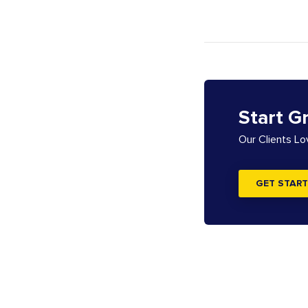
Start G
Our Clients L
GET START