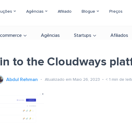
luções
Agências
Afiliado
Blogue
Preços
-commerce
Agências
Startups
Afiliados
in to the Cloudways pla
Abdul Rehman
Atualizado em Maio 26, 2023
< 1
min de leit