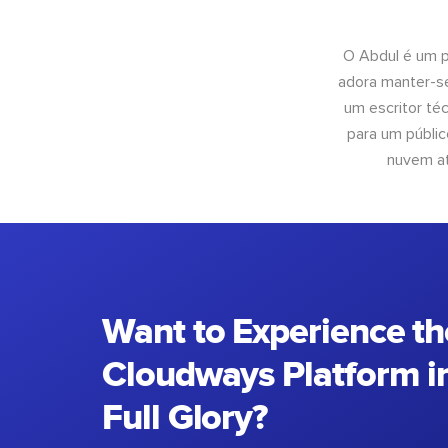
O Abdul é um pr
adora manter-se
um escritor té
para um públic
nuvem at
Want to Experience th
Cloudways Platform in
Full Glory?