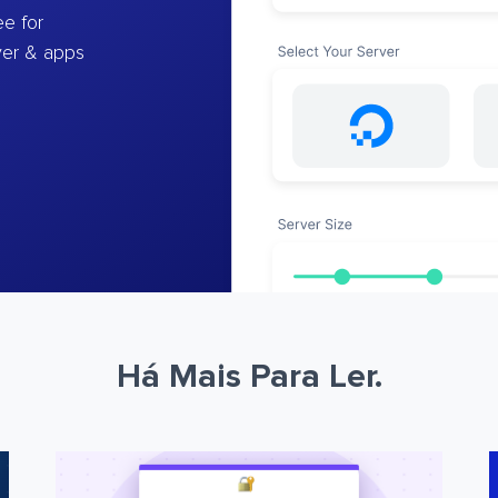
e for
ver & apps
Há Mais Para Ler.