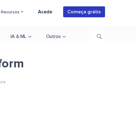
Acede
Começa grátis
Recursos
IA & ML
Outros
tform
ura