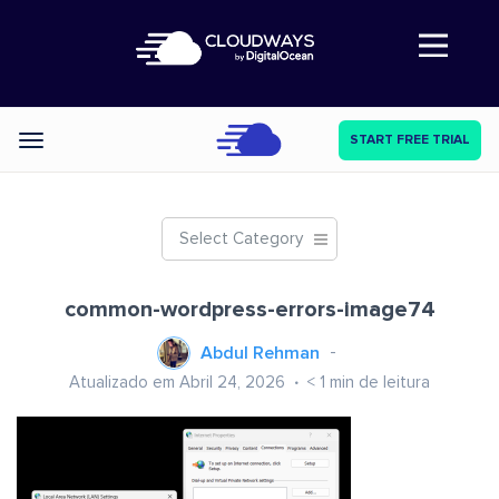
Abre a navegação
START FREE TRIAL
Categories
Select Category
common-wordpress-errors-image74
Abdul Rehman
Atualizado em Abril 24, 2026
< 1
min de leitura