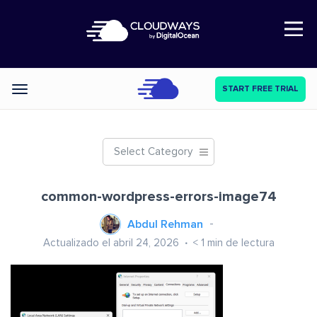
Open Nav
START FREE TRIAL
Categories
Select Category
common-wordpress-errors-image74
Abdul Rehman
Actualizado el abril 24, 2026
< 1
min de lectura