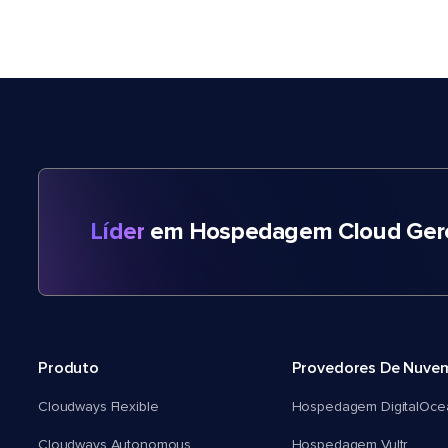
Líder
em Hospedagem Cloud Gere
Produto
Provedores De Nuve
Cloudways Flexible
Hospedagem DigitalOce
Cloudways Autonomous
Hospedagem Vultr