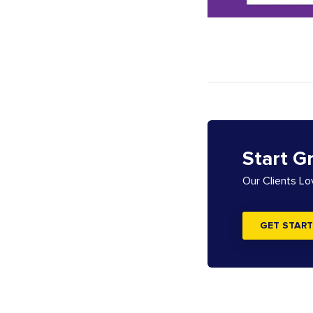
Start G
Our Clients L
GET START