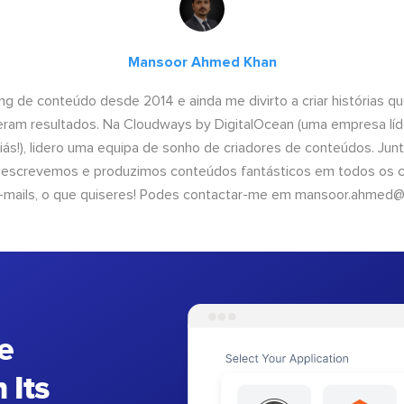
Mansoor Ahmed Khan
ng de conteúdo desde 2014 e ainda me divirto a criar histórias 
geram resultados. Na Cloudways by DigitalOcean (uma empresa líd
iás!), lidero uma equipa de sonho de criadores de conteúdos. Ju
, escrevemos e produzimos conteúdos fantásticos em todos os ca
e-mails, o que quiseres! Podes contactar-me em
mansoor.ahmed@
e
 Its