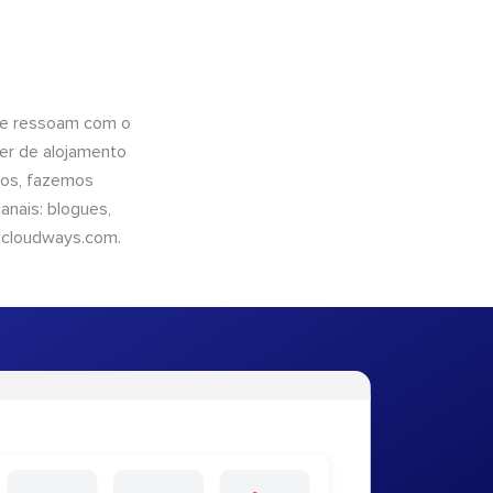
que ressoam com o
er de alojamento
ntos, fazemos
nais: blogues,
cloudways.com
.