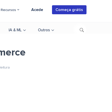
Acede
Começa grátis
Recursos
IA & ML
Outros
mmerce
leitura