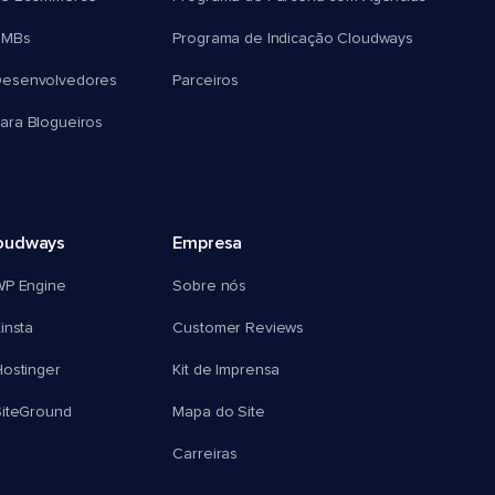
SMBs
Programa de Indicação Cloudways
esenvolvedores
Parceiros
ra Blogueiros
oudways
Empresa
WP Engine
Sobre nós
insta
Customer Reviews
ostinger
Kit de Imprensa
SiteGround
Mapa do Site
Carreiras