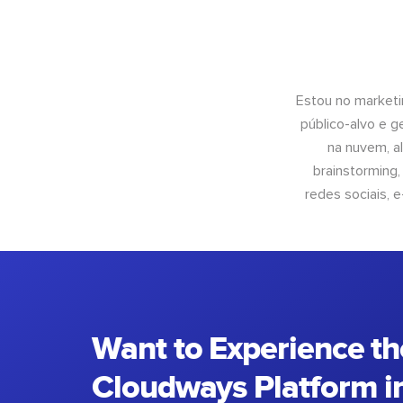
Estou no marketi
público-alvo e 
na nuvem, al
brainstorming
redes sociais, 
Want to Experience th
Cloudways Platform in