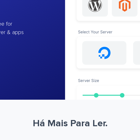
e for
ver & apps
Há Mais Para Ler.