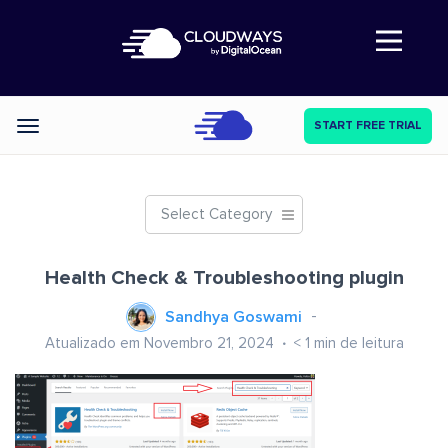
Abre a navegação
START FREE TRIAL
Categories
Select Category
Health Check & Troubleshooting plugin
Sandhya Goswami
Atualizado em Novembro 21, 2024
< 1
min de leitura