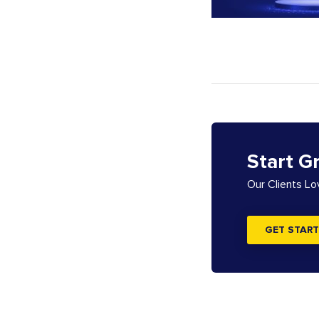
Start G
Our Clients L
GET START