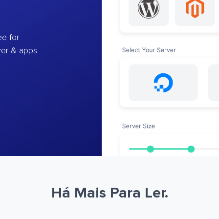
e for
ver & apps
Há Mais Para Ler.