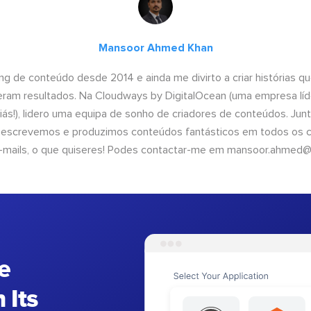
Mansoor Ahmed Khan
ng de conteúdo desde 2014 e ainda me divirto a criar histórias 
geram resultados. Na Cloudways by DigitalOcean (uma empresa líd
iás!), lidero uma equipa de sonho de criadores de conteúdos. Ju
, escrevemos e produzimos conteúdos fantásticos em todos os ca
e-mails, o que quiseres! Podes contactar-me em
mansoor.ahmed@
e
 Its