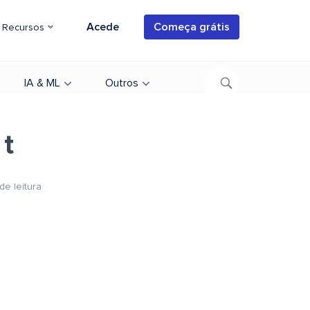
Acede
Começa grátis
Recursos
IA & ML
Outros
 t
de leitura