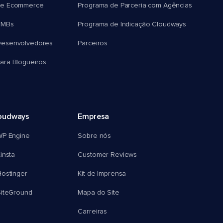
e Ecommerce
Programa de Parceria com Agências
SMBs
Programa de Indicação Cloudways
esenvolvedores
Parceiros
ra Blogueiros
oudways
Empresa
WP Engine
Sobre nós
insta
Customer Reviews
ostinger
Kit de Imprensa
SiteGround
Mapa do Site
Carreiras