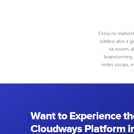
Estou no marketi
público-alvo e 
na nuvem, al
brainstorming
redes sociais, 
Want to Experience th
Cloudways Platform in