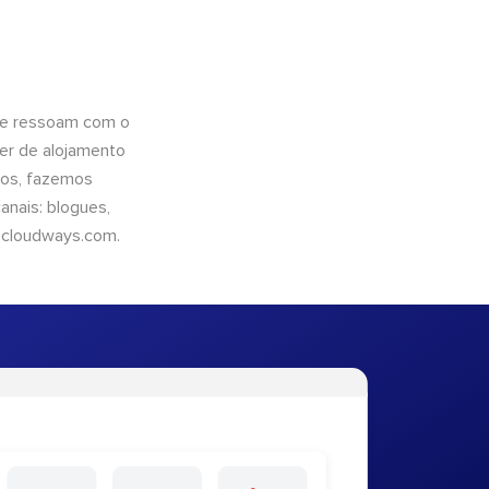
que ressoam com o
er de alojamento
ntos, fazemos
nais: blogues,
cloudways.com
.