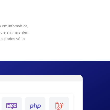
 em informática,
 e a ir mais além
ho, podes vê-lo