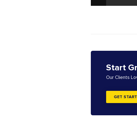
Start G
Our Clients L
GET START