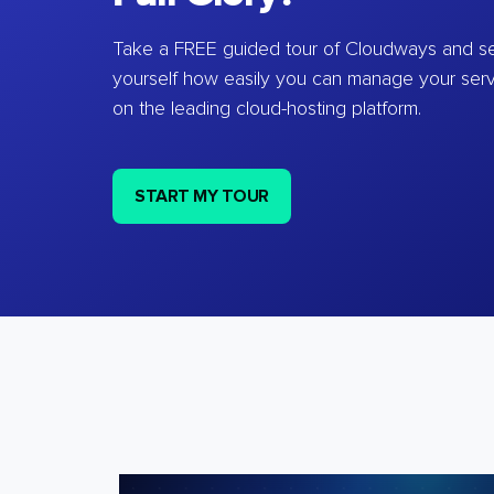
Take a FREE guided tour of Cloudways and se
yourself how easily you can manage your ser
on the leading cloud-hosting platform.
START MY TOUR