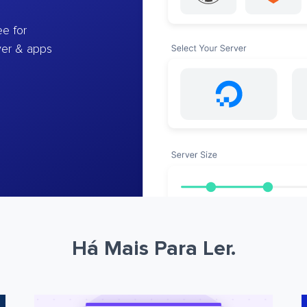
e for
ver & apps
Há Mais Para Ler.