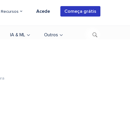
Acede
Começa grátis
Recursos
IA & ML
Outros
ura