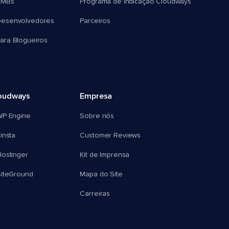
SMBs
Programa de Indicação Cloudways
esenvolvedores
Parceiros
ra Blogueiros
oudways
Empresa
WP Engine
Sobre nós
insta
Customer Reviews
ostinger
Kit de Imprensa
SiteGround
Mapa do Site
Carreiras