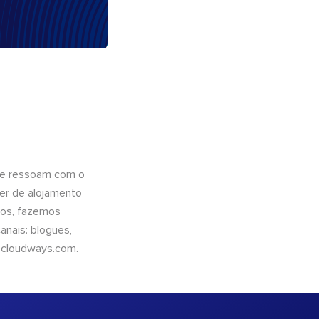
que ressoam com o
er de alojamento
ntos, fazemos
nais: blogues,
cloudways.com
.