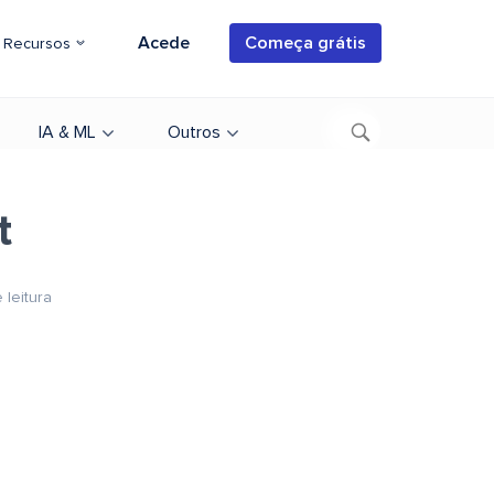
Acede
Começa grátis
Recursos
IA & ML
Outros
t
 leitura