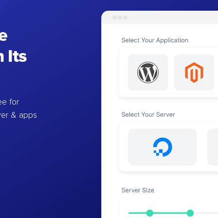
e
 Its
e for
ver & apps