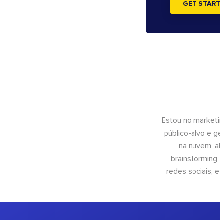
GET START
Estou no marketi
público-alvo e 
na nuvem, al
brainstorming
redes sociais, 