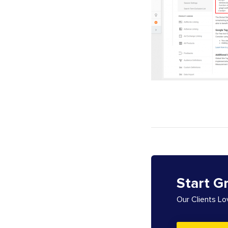
Start G
Our Clients L