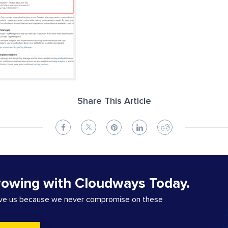
Share This Article
rowing with Cloudways Today.
ove us because we never compromise on these